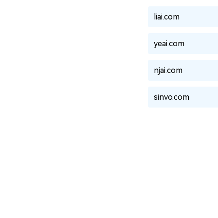
liai.com
yeai.com
njai.com
sinvo.com